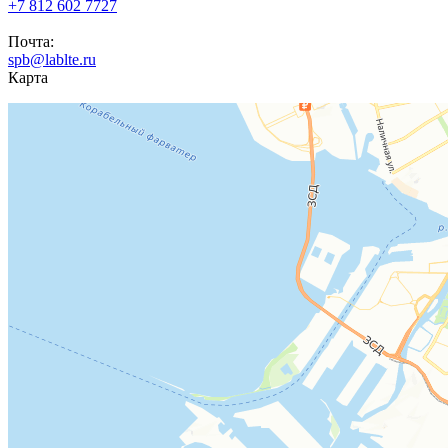
+7 812 602 7727
Почта:
spb@lablte.ru
Карта