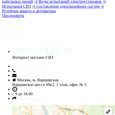
кабельных линий
➩ Виды испытаний электроустановок
➩
Испытания СИЗ
➩ Составление однолинейных систем
➩
Релейная защита и автоматика
Продолжить
shop.LabLTE.ru
Интернет магазин СИЗ
+7 495 777 1076
siz@lablte.ru
Москва, м. Варшавская,
Варшавское шоссе 69к2, 1 этаж, офис № 3
c 9 до 18.00
Связаться с нами