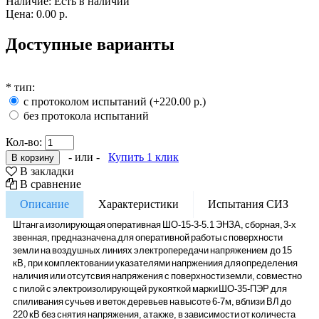
Наличие:
Есть в наличии
Цена:
0.00 р.
Доступные варианты
*
тип:
с протоколом испытаний (+220.00 р.)
без протокола испытаний
Кол-во:
- или -
Купить 1 клик
В закладки
В сравнение
Описание
Характеристики
Испытания СИЗ
Штанга изолирующая оперативная ШО-15-3-5.1 ЭНЗА, сборная, 3-х
звенная, предназначена для оперативной работы с поверхности
земли на воздушных линиях электропередачи напряжением до 15
кВ, при комплектовании указателями напржениия для определения
наличия или отсутсвия напряжения с поверхности земли, совместно
с пилой с электроизолирующей рукояткой марки ШО-35-ПЭР для
спиливания сучьев и веток деревьев на высоте 6-7м, вблизи ВЛ до
220 кВ без снятия напряжения, а также, в зависимости от количеста