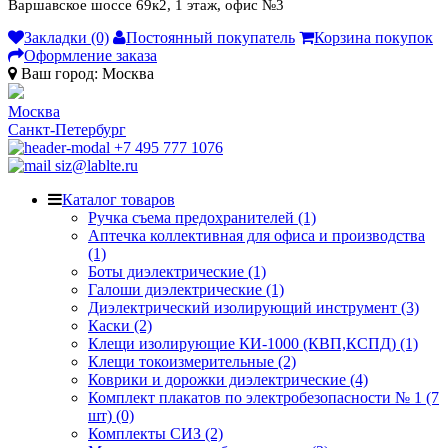
Варшавское шоссе 69к2, 1 этаж, офис №3
Закладки (0)
Постоянный покупатель
Корзина покупок
Оформление заказа
Ваш город:
Москва
Москва
Санкт-Петербург
+7 495 777 1076
siz@lablte.ru
Каталог товаров
Ручка съема предохранителей (1)
Аптечка коллективная для офиса и производства
(1)
Боты диэлектрические (1)
Галоши диэлектрические (1)
Диэлектрический изолирующий инструмент (3)
Каски (2)
Клещи изолирующие КИ-1000 (КВП,КСПД) (1)
Клещи токоизмерительные (2)
Коврики и дорожки диэлектрические (4)
Комплект плакатов по электробезопасности № 1 (7
шт) (0)
Комплекты СИЗ (2)