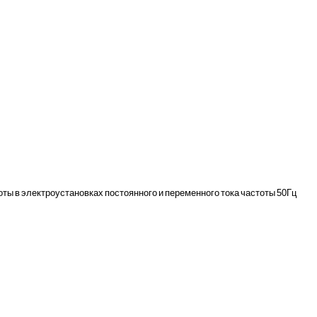
ы в электроустановках постоянного и переменного тока частоты 50Гц