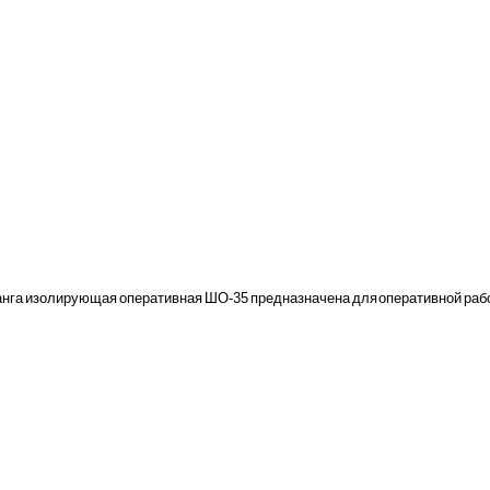
нга изолирующая оперативная ШО-35 предназначена для оперативной работ