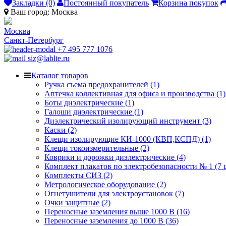
Закладки (0)
Постоянный покупатель
Корзина покупок
Ваш город:
Москва
Москва
Санкт-Петербург
+7 495 777 1076
siz@lablte.ru
Каталог товаров
Ручка съема предохранителей (1)
Аптечка коллективная для офиса и производства (1)
Боты диэлектрические (1)
Галоши диэлектрические (1)
Диэлектрический изолирующий инструмент (3)
Каски (2)
Клещи изолирующие КИ-1000 (КВП,КСПД) (1)
Клещи токоизмерительные (2)
Коврики и дорожки диэлектрические (4)
Комплект плакатов по электробезопасности № 1 (7 ш
Комплекты СИЗ (2)
Метрологическое оборудование (2)
Огнетушители для электроустановок (7)
Очки защитные (2)
Переносные заземления выше 1000 В (16)
Переносные заземления до 1000 В (36)