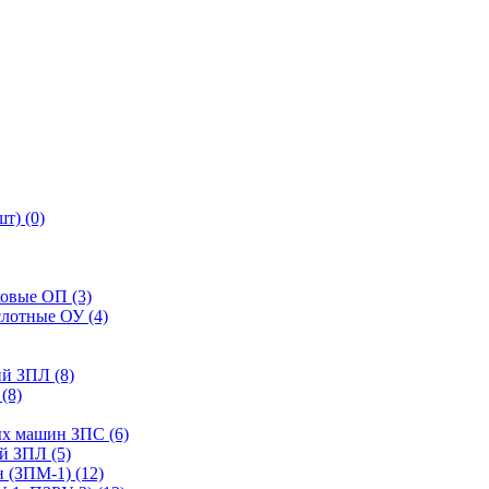
т) (0)
ковые ОП (3)
слотные ОУ (4)
й ЗПЛ (8)
(8)
ых машин ЗПС (6)
й ЗПЛ (5)
 (ЗПМ-1) (12)