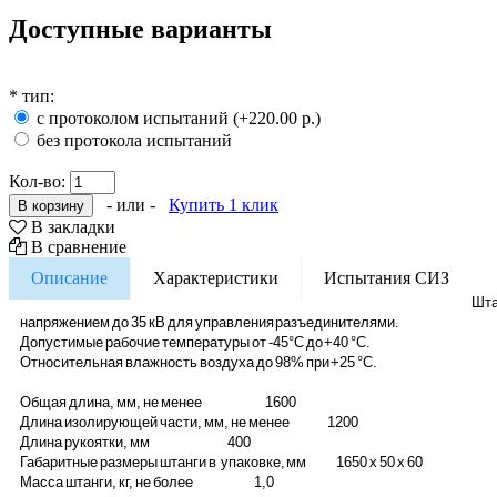
Доступные варианты
*
тип:
с протоколом испытаний (+220.00 р.)
без протокола испытаний
Кол-во:
- или -
Купить 1 клик
В закладки
В сравнение
Описание
Характеристики
Испытания СИЗ
Шта
напряжением до 35 кВ для управления разъединителями.
Допустимые рабочие температуры от -45°С до +40 °С.
Относительная влажность воздуха до 98% при +25 °С.
Общая длина, мм, не менее 1600
Длина изолирующей части, мм, не менее 1200
Длина рукоятки, мм 400
Габаритные размеры штанги в упаковке, мм 1650 x 50 x 60
Масса штанги, кг, не более 1,0