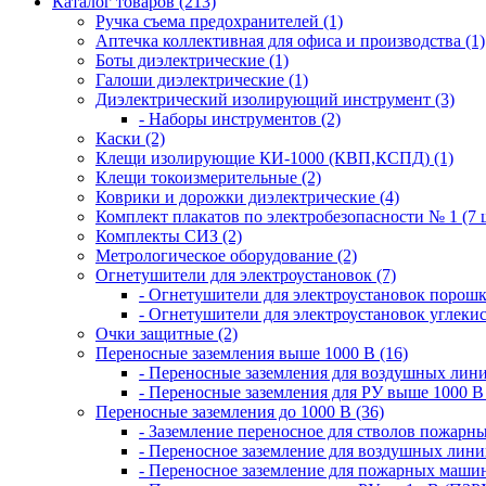
Каталог товаров (213)
Ручка съема предохранителей (1)
Аптечка коллективная для офиса и производства (1)
Боты диэлектрические (1)
Галоши диэлектрические (1)
Диэлектрический изолирующий инструмент (3)
- Наборы инструментов (2)
Каски (2)
Клещи изолирующие КИ-1000 (КВП,КСПД) (1)
Клещи токоизмерительные (2)
Коврики и дорожки диэлектрические (4)
Комплект плакатов по электробезопасности № 1 (7 ш
Комплекты СИЗ (2)
Метрологическое оборудование (2)
Огнетушители для электроустановок (7)
- Огнетушители для электроустановок порош
- Огнетушители для электроустановок углеки
Очки защитные (2)
Переносные заземления выше 1000 В (16)
- Переносные заземления для воздушных лини
- Переносные заземления для РУ выше 1000 В 
Переносные заземления до 1000 В (36)
- Заземление переносное для стволов пожарн
- Переносное заземление для воздушных лини
- Переносное заземление для пожарных машин