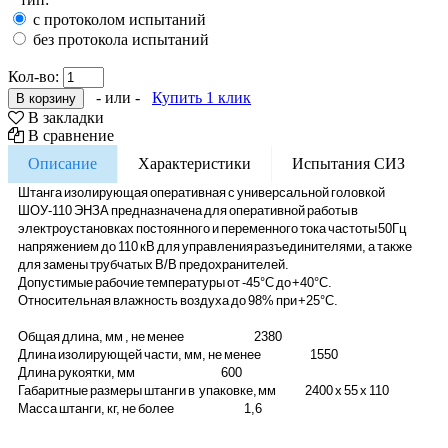
с протоколом испытаний
без протокола испытаний
Кол-во:
- или -
Купить 1 клик
В закладки
В сравнение
Описание
Характеристики
Испытания СИЗ
Штанга изолирующая оперативная с универсальной головкой
ШОУ-110 ЭНЗА предназначена для оперативной работы в
электроустановках постоянного и переменного тока частоты 50Гц
напряжением до 110 кВ для управления разъединителями, а также
для замены трубчатых В/В предохранителей.
Допустимые рабочие температуры от -45°С до +40°С.
Относительная влажность воздуха до 98% при +25°С.
Общая длина, мм , не менее 2380
Длина изолирующей части, мм, не менее 1550
Длина рукоятки, мм 600
Габаритные размеры штанги в упаковке, мм 2400 x 55 x 110
Масса штанги, кг, не более 1,6