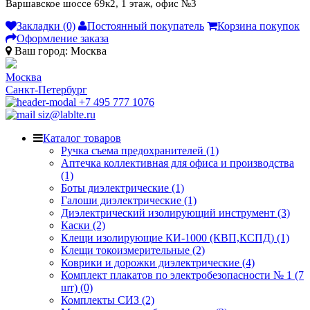
Варшавское шоссе 69к2, 1 этаж, офис №3
Закладки (0)
Постоянный покупатель
Корзина покупок
Оформление заказа
Ваш город:
Москва
Москва
Санкт-Петербург
+7 495 777 1076
siz@lablte.ru
Каталог товаров
Ручка съема предохранителей (1)
Аптечка коллективная для офиса и производства
(1)
Боты диэлектрические (1)
Галоши диэлектрические (1)
Диэлектрический изолирующий инструмент (3)
Каски (2)
Клещи изолирующие КИ-1000 (КВП,КСПД) (1)
Клещи токоизмерительные (2)
Коврики и дорожки диэлектрические (4)
Комплект плакатов по электробезопасности № 1 (7
шт) (0)
Комплекты СИЗ (2)