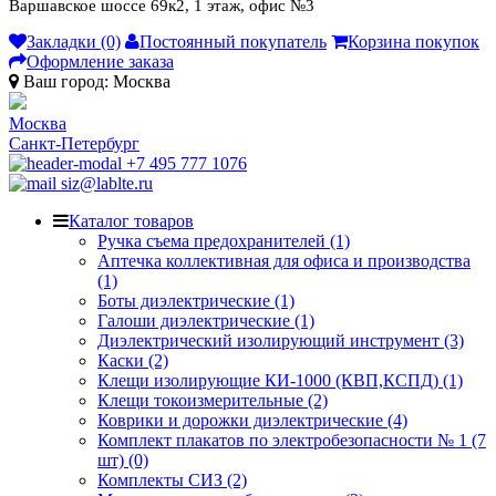
Варшавское шоссе 69к2, 1 этаж, офис №3
Закладки (0)
Постоянный покупатель
Корзина покупок
Оформление заказа
Ваш город:
Москва
Москва
Санкт-Петербург
+7 495 777 1076
siz@lablte.ru
Каталог товаров
Ручка съема предохранителей (1)
Аптечка коллективная для офиса и производства
(1)
Боты диэлектрические (1)
Галоши диэлектрические (1)
Диэлектрический изолирующий инструмент (3)
Каски (2)
Клещи изолирующие КИ-1000 (КВП,КСПД) (1)
Клещи токоизмерительные (2)
Коврики и дорожки диэлектрические (4)
Комплект плакатов по электробезопасности № 1 (7
шт) (0)
Комплекты СИЗ (2)