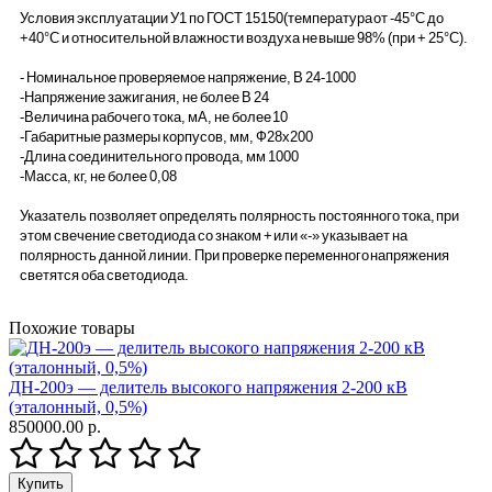
Условия эксплуатации У1 по ГОСТ 15150(температура от -45°С до
+40°С и относительной влажности воздуха не выше 98% (при + 25°С).
- Номинальное проверяемое напряжение, В 24-1000
-Напряжение зажигания, не более В 24
-Величина рабочего тока, мА, не более 10
-Габаритные размеры корпусов, мм, Ф28х200
-Длина соединительного провода, мм 1000
-Масса, кг, не более 0,08
Указатель позволяет определять полярность постоянного тока, при
этом свечение светодиода со знаком + или «-» указывает на
полярность данной линии. При проверке переменного напряжения
светятся оба светодиода.
Похожие товары
ДН-200э — делитель высокого напряжения 2-200 кВ
(эталонный, 0,5%)
850000.00 р.