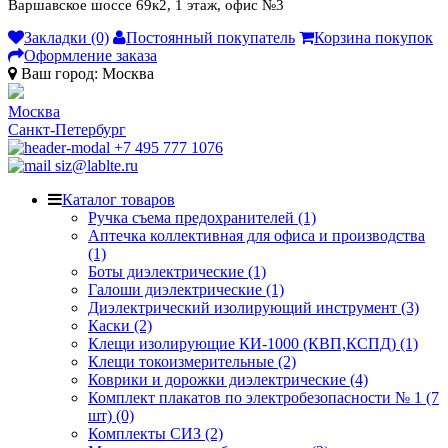
Варшавское шоссе 69к2, 1 этаж, офис №3
Закладки (0)
Постоянный покупатель
Корзина покупок
Оформление заказа
Ваш город:
Москва
Москва
Санкт-Петербург
+7 495 777 1076
siz@lablte.ru
Каталог товаров
Ручка съема предохранителей (1)
Аптечка коллективная для офиса и производства
(1)
Боты диэлектрические (1)
Галоши диэлектрические (1)
Диэлектрический изолирующий инструмент (3)
Каски (2)
Клещи изолирующие КИ-1000 (КВП,КСПД) (1)
Клещи токоизмерительные (2)
Коврики и дорожки диэлектрические (4)
Комплект плакатов по электробезопасности № 1 (7
шт) (0)
Комплекты СИЗ (2)