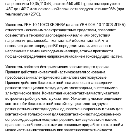
напряжением 10,35,110 кВ, частотой 50 и 60 Гц, при температуре от
-45С до +40°С и относительной влажности воздуха не выше 98% (при
температуре +25°С).
Указатель УВН-10-110 СЗ КБ ЭНЗА (аналог УВН-90М-10-110СЗ ИП КБ)
относится к основным электрозащитным средствам, позволяет
совместить в технологии определения наличия и отсутствия
напряжения два способа – контактный и бесконтактный, что
позволяет даже в коридоре ВЛ определить наличие опасного
напряжения с земли без подъема на опору, а также произвести
пофазное определение напряжения касанием токоведущих частей.
Указатель работает без примемения заземляющего тросика.
Принцип действия контактной части указателя основан на
преобразовании электрических сигналов в светозвуковые.
Принцип действия бесконтактной части основан на наведении
разности потенциалов между двумя электродами, внесенными в
электрическое поле. Контактная и бесконтактная части указателя
встроены в рабочую часть указателя. Яркая импульсная индикация
контактной и бесконтактной частей осуществляется двумя
разноцветными светодиодами, одновременно красным и синим для
контактной и только синим для бесконтактной части одновременно
сопровождающаяся мощным прерывистым звуковым сигналом,
сравнительно более частым и интенсивным при работе контактной и
менее частым и интенсивным при работе бесконтактной части.