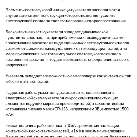
Элементы светозвуковой индикации указателя располагаются
внутри затенителя, конструкция которого позволяет усилить
светозвуковой сигнал за счет его направленного распространения.
Бесконтактная часть указателя обладает динамической
чувствительностью, т.е. при приближении к токоведущим частям,
срабатывание указателя в виде единичных светозвуковых сигналов
возможно на значительных удалениях от токоведущих частей, а по
мере приближения, частота импульсов светозвукового сигнала
постепенно нарастает, что дает возможность определения шагового
напряжения.
Указатель обладает возможностью самопроверки как контактной, так
и бесконтактной частей.
Надежная работа указателя достигается использованием в
электрической схеме указателя микросхем и комплектующих
элементов ведущих мировых производителей, а также литиевым
источником питания марки CR-123, напряжением 3В ,емкостью 1500
мА/ч.
Низкая величина рабочего тока - 7,0 мА в режиме сигнализации
контактной и бесконтактной частей, и 1 мА в режиме сигнализации
бесконтактной части, позволяет использовать указатель без замены