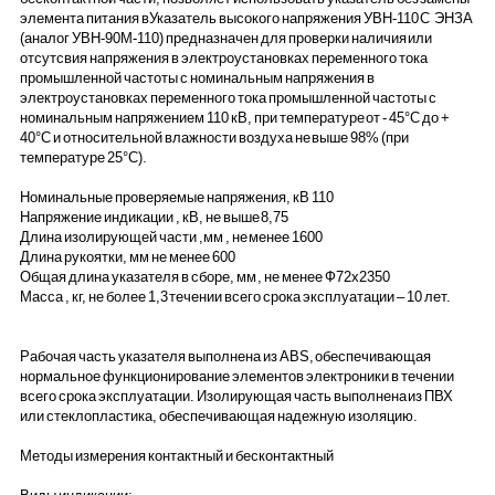
элемента питания вУказатель высокого напряжения УВН-110 С ЭНЗА
(аналог УВН-90М-110) предназначен для проверки наличия или
отсутсвия напряжения в электроустановках переменного тока
промышленной частоты с номинальным напряжения в
электроустановках переменного тока промышленной частоты с
номинальным напряжением 110 кВ, при температуре от - 45°С до +
40°С и относительной влажности воздуха не выше 98% (при
температуре 25°С).
Номинальные проверяемые напряжения, кВ 110
Напряжение индикации , кВ, не выше 8,75
Длина изолирующей части ,мм , не менее 1600
Длина рукоятки, мм не менее 600
Общая длина указателя в сборе, мм , не менее Ф72х2350
Масса , кг, не более 1,3 течении всего срока эксплуатации – 10 лет.
Рабочая часть указателя выполнена из АВS, обеспечивающая
нормальное функционирование элементов электроники в течении
всего срока эксплуатации. Изолирующая часть выполнена из ПВХ
или стеклопластика, обеспечивающая надежную изоляцию.
Методы измерения контактный и бесконтактный