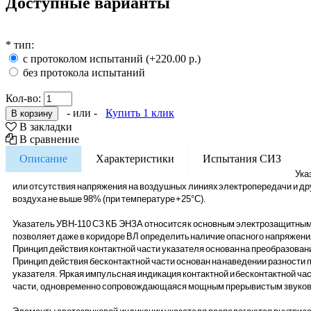
Доступные варианты
*
тип:
с протоколом испытаний (+220.00 р.)
без протокола испытаний
Кол-во:
- или -
Купить 1 клик
В закладки
В сравнение
Описание
Характеристики
Испытания СИЗ
Ука
или отсутствия напряжения на воздушных линиях электропередачи и друг
воздуха не выше 98% (при температуре +25°С).
Указатель УВН-110 СЗ КБ ЭНЗА относится к основным электрозащитным с
позволяет даже в коридоре ВЛ определить наличие опасного напряжения
Принцип действия контактной части указателя основан на преобразован
Принцип действия бесконтактной части основан на наведении разности 
указателя. Яркая импульсная индикация контактной и бесконтактной ч
части, одновременно сопровождающаяся мощным прерывистым звуковым 