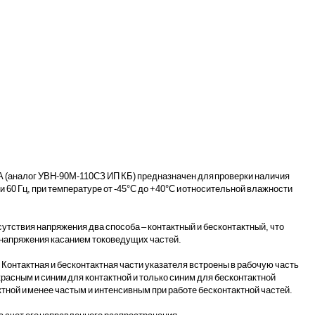
А (аналог УВН-90М-110СЗ ИП КБ) предназначен для проверки наличия
 60 Гц, при температуре от -45°С до +40°С и относительной влажности
тствия напряжения два способа – контактный и бесконтактный, что
е напряжения касанием токоведущих частей.
Контактная и бесконтактная части указателя встроены в рабочую часть
асным и синим для контактной и только синим для бесконтактной
ой и менее частым и интенсивным при работе бесконтактной частей.