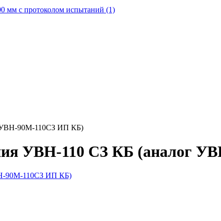
0 мм с протоколом испытаний (1)
г УВН-90М-110СЗ ИП КБ)
ния УВН-110 СЗ КБ (аналог У