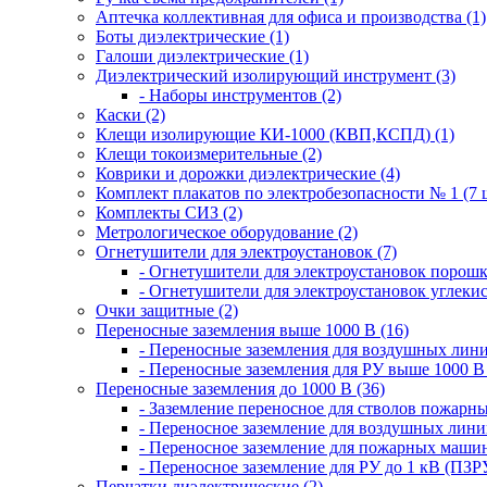
Аптечка коллективная для офиса и производства (1)
Боты диэлектрические (1)
Галоши диэлектрические (1)
Диэлектрический изолирующий инструмент (3)
- Наборы инструментов (2)
Каски (2)
Клещи изолирующие КИ-1000 (КВП,КСПД) (1)
Клещи токоизмерительные (2)
Коврики и дорожки диэлектрические (4)
Комплект плакатов по электробезопасности № 1 (7 ш
Комплекты СИЗ (2)
Метрологическое оборудование (2)
Огнетушители для электроустановок (7)
- Огнетушители для электроустановок порош
- Огнетушители для электроустановок углеки
Очки защитные (2)
Переносные заземления выше 1000 В (16)
- Переносные заземления для воздушных лини
- Переносные заземления для РУ выше 1000 В 
Переносные заземления до 1000 В (36)
- Заземление переносное для стволов пожарн
- Переносное заземление для воздушных лини
- Переносное заземление для пожарных машин
- Переносное заземление для РУ до 1 кВ (ПЗРУ
Перчатки диэлектрические (2)