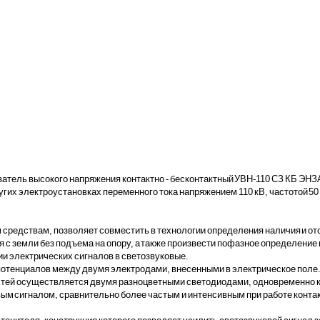
затель высокого напряжения контактно - бесконтактный УВН-110 СЗ КБ ЭНЗ
их электроустановках переменного тока напряжением 110 кВ, частотой 50 и
редствам, позволяет совместить в технологии определения наличия и отсу
 с земли без подъема на опору, а также произвести пофазное определени
ии электрических сигналов в светозвуковые.
потенциалов между двумя электродами, внесенными в электрическое поле. 
астей осуществляется двумя разноцветными светодиодами, одновременно кр
сигналом, сравнительно более частым и интенсивным при работе контактн