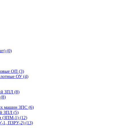
т) (0)
ковые ОП (3)
слотные ОУ (4)
й ЗПЛ (8)
(8)
ых машин ЗПС (6)
й ЗПЛ (5)
 (ЗПМ-1) (12)
-1, ПЗРУ-2) (13)